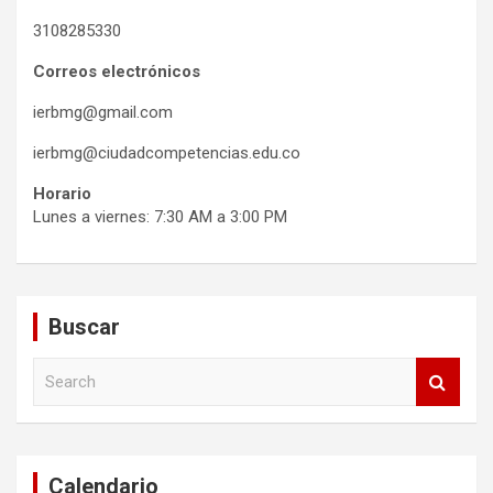
3108285330
Correos electrónicos
ierbmg@gmail.com
ierbmg@ciudadcompetencias.edu.co
Horario
Lunes a viernes: 7:30 AM a 3:00 PM
Buscar
S
e
a
r
c
Calendario
h