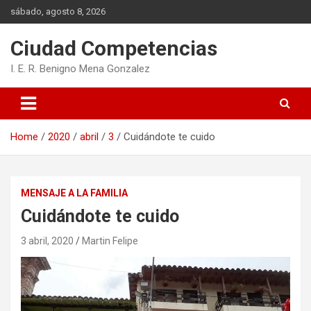
Skip
sábado, agosto 8, 2026
to
content
Ciudad Competencias
I. E. R. Benigno Mena Gonzalez
Home
2020
abril
3
Cuidándote te cuido
MENSAJE A LA FAMILIA
Cuidándote te cuido
3 abril, 2020
Martin Felipe