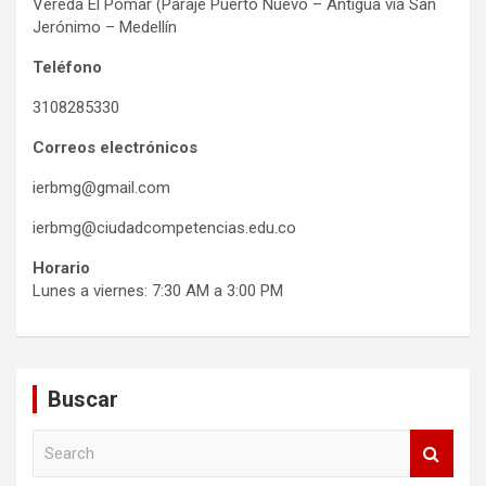
Vereda El Pomar (Paraje Puerto Nuevo – Antigua vía San
Jerónimo – Medellín
Teléfono
3108285330
Correos electrónicos
ierbmg@gmail.com
ierbmg@ciudadcompetencias.edu.co
Horario
Lunes a viernes: 7:30 AM a 3:00 PM
Buscar
S
e