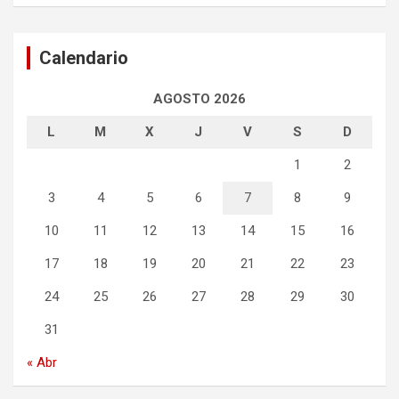
a
r
c
Calendario
h
AGOSTO 2026
L
M
X
J
V
S
D
1
2
3
4
5
6
7
8
9
10
11
12
13
14
15
16
17
18
19
20
21
22
23
24
25
26
27
28
29
30
31
« Abr