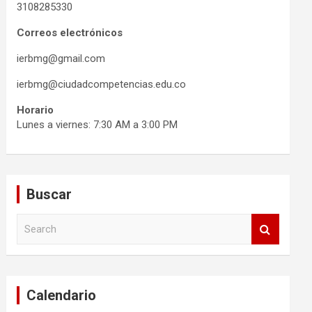
3108285330
Correos electrónicos
ierbmg@gmail.com
ierbmg@ciudadcompetencias.edu.co
Horario
Lunes a viernes: 7:30 AM a 3:00 PM
Buscar
S
e
a
r
c
Calendario
h