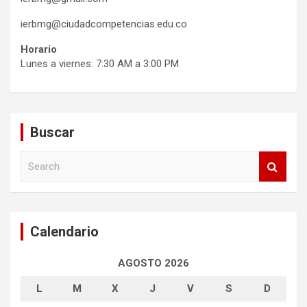
ierbmg@ciudadcompetencias.edu.co
Horario
Lunes a viernes: 7:30 AM a 3:00 PM
Buscar
S
e
a
r
c
Calendario
h
AGOSTO 2026
L
M
X
J
V
S
D