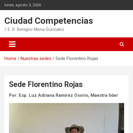
Skip
lunes, agosto 3, 2026
to
content
Ciudad Competencias
I. E. R. Benigno Mena Gonzalez
Home
Nuestras sedes
Sede Florentino Rojas
Sede Florentino Rojas
Por: Esp. Luz Adriana Ramírez Osorio, Maestra líder