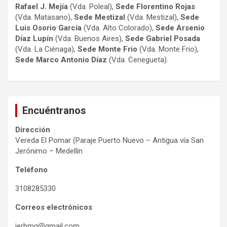
Rafael J. Mejía
(Vda. Poleal),
Sede Florentino Rojas
(Vda. Matasano),
Sede Mestizal
(Vda. Mestizal),
Sede
Luis Osorio
García
(Vda. Alto Colorado),
Sede Arsenio
Díaz Lupín
(Vda. Buenos Aires),
Sede Gabriel Posada
(Vda. La Ciénaga),
Sede Monte Frio
(Vda. Monte Frio),
Sede Marco Antonio
Díaz
(Vda. Cenegueta).
Encuéntranos
Dirección
Vereda El Pomar (Paraje Puerto Nuevo – Antigua vía San
Jerónimo – Medellín
Teléfono
3108285330
Correos electrónicos
ierbmg@gmail.com