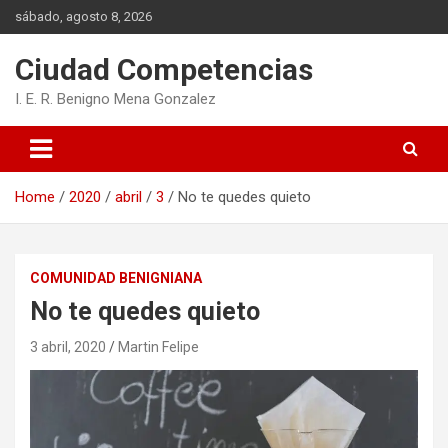
Skip
sábado, agosto 8, 2026
to
content
Ciudad Competencias
I. E. R. Benigno Mena Gonzalez
Home
2020
abril
3
No te quedes quieto
COMUNIDAD BENIGNIANA
No te quedes quieto
3 abril, 2020
Martin Felipe