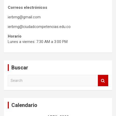
Correos electrónicos
ierbmg@gmail.com
ierbmg@ciudadcompetencias.edu.co
Horario
Lunes a viernes: 7:30 AM a 3:00 PM
Buscar
S
e
a
r
c
Calendario
h