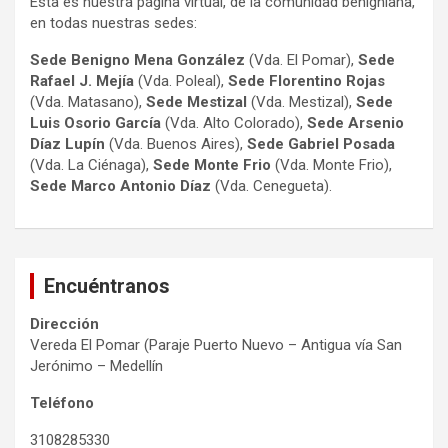
Esta es nuestra página virtual, de la comunidad benigniana,
en todas nuestras sedes:
Sede Benigno Mena González
(Vda. El Pomar),
Sede
Rafael J. Mejía
(Vda. Poleal),
Sede Florentino Rojas
(Vda. Matasano),
Sede Mestizal
(Vda. Mestizal),
Sede
Luis Osorio
García
(Vda. Alto Colorado),
Sede Arsenio
Díaz Lupín
(Vda. Buenos Aires),
Sede Gabriel Posada
(Vda. La Ciénaga),
Sede Monte Frio
(Vda. Monte Frio),
Sede Marco Antonio
Díaz
(Vda. Cenegueta).
Encuéntranos
Dirección
Vereda El Pomar (Paraje Puerto Nuevo – Antigua vía San
Jerónimo – Medellín
Teléfono
3108285330