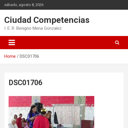
Skip
sábado, agosto 8, 2026
to
content
Ciudad Competencias
I. E. R. Benigno Mena Gonzalez
Home
DSC01706
DSC01706