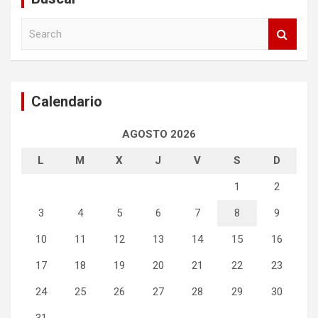
S
e
a
r
c
Calendario
h
AGOSTO 2026
L
M
X
J
V
S
D
1
2
3
4
5
6
7
8
9
10
11
12
13
14
15
16
17
18
19
20
21
22
23
24
25
26
27
28
29
30