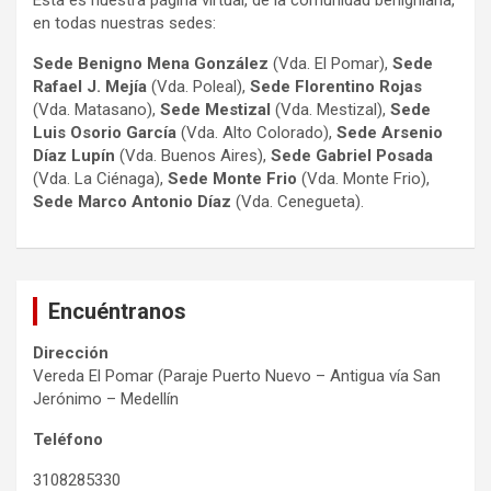
Esta es nuestra página virtual, de la comunidad benigniana,
en todas nuestras sedes:
Sede Benigno Mena González
(Vda. El Pomar),
Sede
Rafael J. Mejía
(Vda. Poleal),
Sede Florentino Rojas
(Vda. Matasano),
Sede Mestizal
(Vda. Mestizal),
Sede
Luis Osorio
García
(Vda. Alto Colorado),
Sede Arsenio
Díaz Lupín
(Vda. Buenos Aires),
Sede Gabriel Posada
(Vda. La Ciénaga),
Sede Monte Frio
(Vda. Monte Frio),
Sede Marco Antonio
Díaz
(Vda. Cenegueta).
Encuéntranos
Dirección
Vereda El Pomar (Paraje Puerto Nuevo – Antigua vía San
Jerónimo – Medellín
Teléfono
3108285330