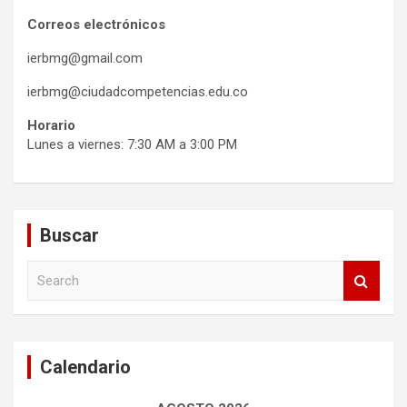
Correos electrónicos
ierbmg@gmail.com
ierbmg@ciudadcompetencias.edu.co
Horario
Lunes a viernes: 7:30 AM a 3:00 PM
Buscar
S
e
a
r
c
Calendario
h