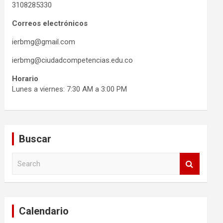
3108285330
Correos electrónicos
ierbmg@gmail.com
ierbmg@ciudadcompetencias.edu.co
Horario
Lunes a viernes: 7:30 AM a 3:00 PM
Buscar
S
e
a
r
c
Calendario
h