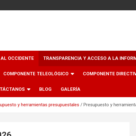
 AL OCCIDENTE
TRANSPARENCIA Y ACCESO A LA INFOR
COMPONENTE TELEOLÓGICO
COMPONENTE DIRECTI
TÁCTANOS
BLOG
GALERÍA
upuesto y herramientas presupuestales
Presupuesto y herramient
026