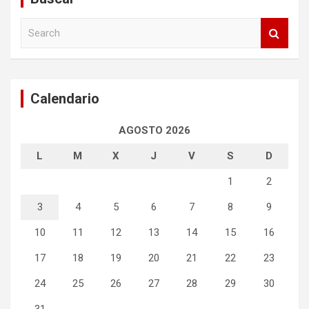
S
e
a
r
c
Calendario
h
AGOSTO 2026
L
M
X
J
V
S
D
1
2
3
4
5
6
7
8
9
10
11
12
13
14
15
16
17
18
19
20
21
22
23
24
25
26
27
28
29
30