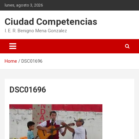
Skip
lunes, agosto 3, 2026
to
content
Ciudad Competencias
I. E. R. Benigno Mena Gonzalez
Home
DSC01696
DSC01696