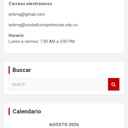
Correos electrónicos
ierbmg@gmail.com
ierbmg@ciudadcompetencias.edu.co
Horario
Lunes a viernes: 7:30 AM a 3:00 PM
Buscar
S
e
a
r
c
Calendario
h
AGOSTO 2026