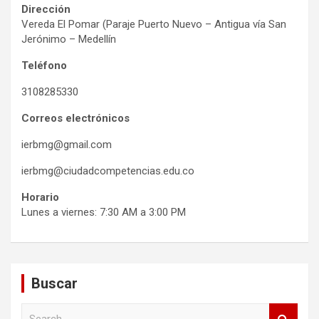
Dirección
Vereda El Pomar (Paraje Puerto Nuevo – Antigua vía San
Jerónimo – Medellín
Teléfono
3108285330
Correos electrónicos
ierbmg@gmail.com
ierbmg@ciudadcompetencias.edu.co
Horario
Lunes a viernes: 7:30 AM a 3:00 PM
Buscar
S