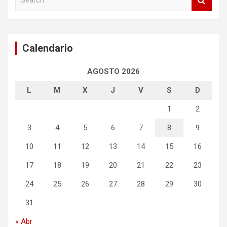
e
a
r
c
Calendario
h
AGOSTO 2026
L
M
X
J
V
S
D
1
2
3
4
5
6
7
8
9
10
11
12
13
14
15
16
17
18
19
20
21
22
23
24
25
26
27
28
29
30
31
« Abr