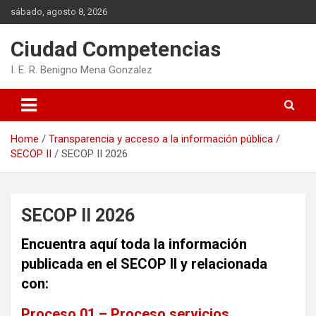
Skip
sábado, agosto 8, 2026
to
content
Ciudad Competencias
I. E. R. Benigno Mena Gonzalez
Home
Transparencia y acceso a la información pública
SECOP II
SECOP II 2026
SECOP II 2026
Encuentra aquí toda la información
publicada en el SECOP II y relacionada
con:
Proceso 01 – Proceso servicios