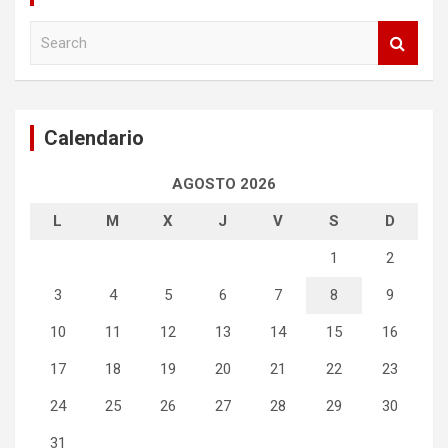
S
e
a
r
c
Calendario
h
AGOSTO 2026
L
M
X
J
V
S
D
1
2
3
4
5
6
7
8
9
10
11
12
13
14
15
16
17
18
19
20
21
22
23
24
25
26
27
28
29
30
31