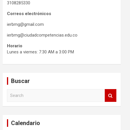
3108285330
Correos electrónicos
ierbmg@gmail.com
ierbmg@ciudadcompetencias.edu.co
Horario
Lunes a viernes: 7:30 AM a 3:00 PM
Buscar
S
e
a
r
c
Calendario
h