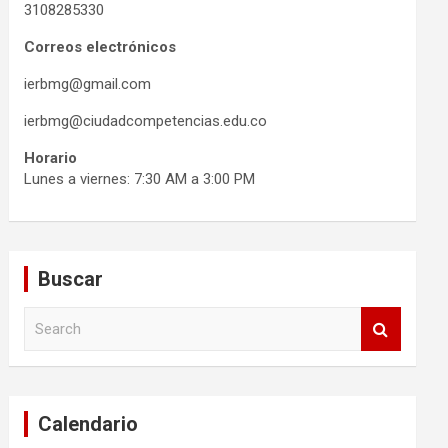
3108285330
Correos electrónicos
ierbmg@gmail.com
ierbmg@ciudadcompetencias.edu.co
Horario
Lunes a viernes: 7:30 AM a 3:00 PM
Buscar
S
e
a
r
c
Calendario
h