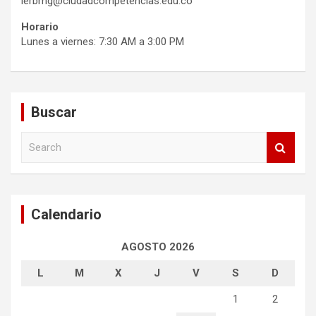
ierbmg@ciudadcompetencias.edu.co
Horario
Lunes a viernes: 7:30 AM a 3:00 PM
Buscar
S
e
a
r
c
Calendario
h
AGOSTO 2026
L
M
X
J
V
S
D
1
2