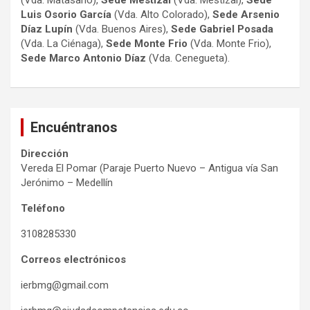
(Vda. Matasano),
Sede Mestizal
(Vda. Mestizal),
Sede
Luis Osorio
García
(Vda. Alto Colorado),
Sede Arsenio
Díaz Lupín
(Vda. Buenos Aires),
Sede Gabriel Posada
(Vda. La Ciénaga),
Sede Monte Frio
(Vda. Monte Frio),
Sede Marco Antonio
Díaz
(Vda. Cenegueta).
Encuéntranos
Dirección
Vereda El Pomar (Paraje Puerto Nuevo – Antigua vía San
Jerónimo – Medellín
Teléfono
3108285330
Correos electrónicos
ierbmg@gmail.com