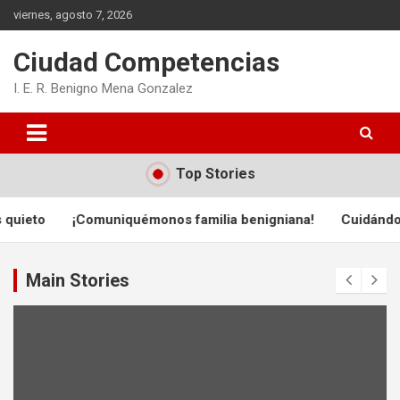
Skip
viernes, agosto 7, 2026
to
content
Ciudad Competencias
I. E. R. Benigno Mena Gonzalez
Top Stories
eto
¡Comuniquémonos familia benigniana!
Cuidándote t
Main Stories