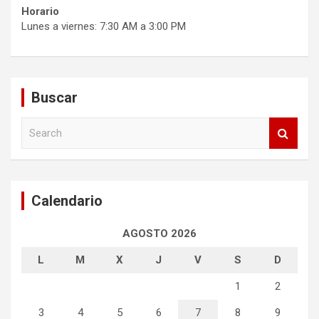
Horario
Lunes a viernes: 7:30 AM a 3:00 PM
Buscar
S
e
a
r
c
Calendario
h
AGOSTO 2026
L
M
X
J
V
S
D
1
2
3
4
5
6
7
8
9