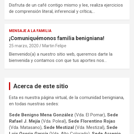
Disfruta de un café contigo mismo y lee, realiza ejercicios
de comprensión literal, inferencial y crítica;…
MENSAJE A LA FAMILIA
¡Comuniquémonos familia benigniana!
25 marzo, 2020
Martin Felipe
Bienvenido(a) a nuestro sitio web, queremos darte la
bienvenida y contamos con que tus aportes nos…
Acerca de este sitio
Esta es nuestra página virtual, de la comunidad benigniana,
en todas nuestras sedes:
Sede Benigno Mena González
(Vda. El Pomar),
Sede
Rafael J. Mejía
(Vda. Poleal),
Sede Florentino Rojas
(Vda. Matasano),
Sede Mestizal
(Vda. Mestizal),
Sede
Luis Osorio
García
(Vda. Alto Colorado),
Sede Arsenio