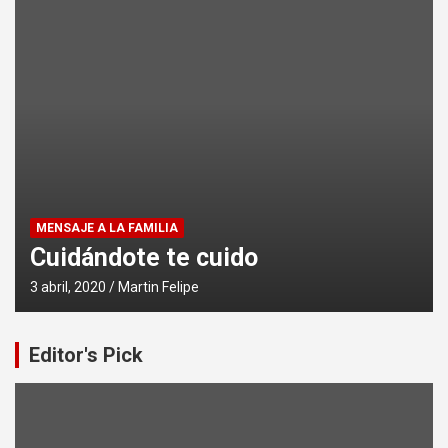
JE A LA FAMILIA
COMUNIDA
dándote te cuido
No te 
, 2020
Martin Felipe
3 abril, 202
Editor's Pick