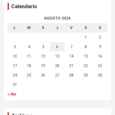
c
Calendario
h
AGOSTO 2026
L
M
X
J
V
S
D
1
2
3
4
5
6
7
8
9
10
11
12
13
14
15
16
17
18
19
20
21
22
23
24
25
26
27
28
29
30
31
« Abr