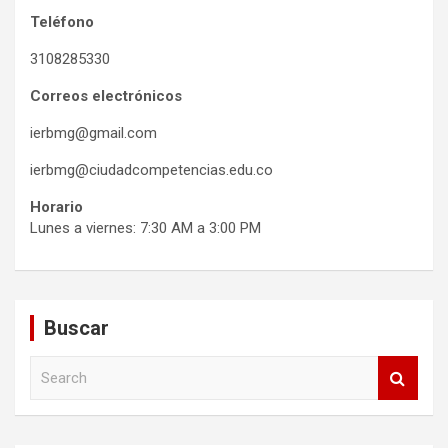
Teléfono
3108285330
Correos electrónicos
ierbmg@gmail.com
ierbmg@ciudadcompetencias.edu.co
Horario
Lunes a viernes: 7:30 AM a 3:00 PM
Buscar
S
e
a
r